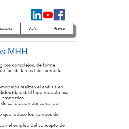
caciones
Aula
Acerca
os MHH
ógicos complejos, de forma
 facilita tareas tales como la
odelos realizan el análisis en
didos (datos). El hipermodelo usa
e pronóstico.
 de calibración por zonas de
lo que reduce los tiempos de
o con el empleo del concepto de