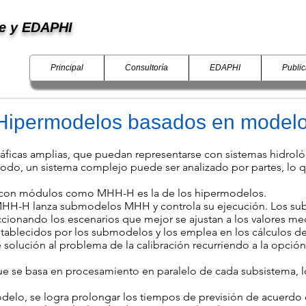
de
y EDAPHI
Principal
Consultoría
EDAPHI
Publi
ipermodelos basados en model
áficas amplias, que puedan representarse con sistemas hidrol
do, un sistema complejo puede ser analizado por partes, lo que
, con módulos como MHH-H es la de los hipermodelos.
HH-H lanza submodelos MHH y controla su ejecución. Los subm
cionando los escenarios que mejor se ajustan a los valores me
tablecidos por los submodelos y los emplea en los cálculos d
solución al problema de la calibración recurriendo a la opción
ue se basa en procesamiento en paralelo de cada subsistema, 
odelo, se logra prolongar los tiempos de previsión de acuerd