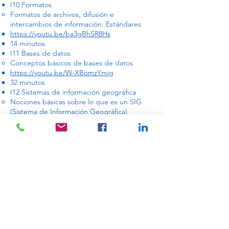
I10 Formatos
Formatos de archivos, difusión e
intercambios de información. Estándares
https://youtu.be/ba3gBhSR8Hs
14 minutos
I11 Bases de datos
Conceptos básicos de bases de datos
https://youtu.be/W-XBomzYmig
32 minutos
I12 Sistemas de información geográfica
Nociones básicas sobre lo que es un SIG
(Sistema de Información Geográfica)
https://youtu.be/qZbXTGfL4CM
8 minutos
I13 Teleinformática
Unos pocos conceptos básicos sobre
teleinformática
https://youtu.be/i4QQRHQEnNo
10 minutos
Para este curso se emplean los
siguientes archivos:
ejemplos_cmd.cmd