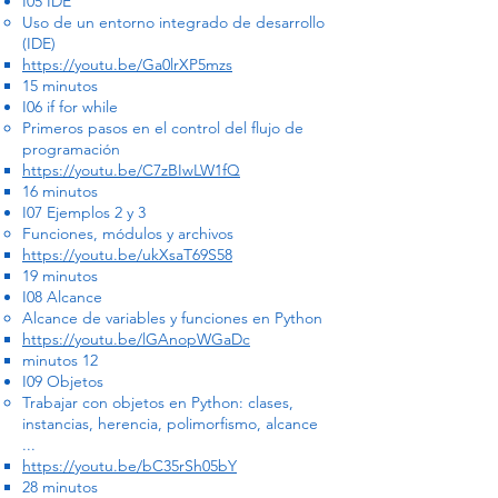
I05 IDE
Uso de un entorno integrado de desarrollo
(IDE)
https://youtu.be/Ga0lrXP5mzs
15 minutos
I06 if for while
Primeros pasos en el control del flujo de
programación
https://youtu.be/C7zBIwLW1fQ
16 minutos
I07 Ejemplos 2 y 3
Funciones, módulos y archivos
https://youtu.be/ukXsaT69S58
19 minutos
I08 Alcance
Alcance de variables y funciones en Python
https://youtu.be/lGAnopWGaDc
minutos 12
I09 Objetos
Trabajar con objetos en Python: clases,
instancias, herencia, polimorfismo, alcance
...
https://youtu.be/bC35rSh05bY
28 minutos